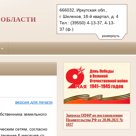
666032, Иркутская обл.,
г. Шелехов, 18-й квартал, д. 4
 ОБЛАСТИ
Тел.: (39550) 4-13-37, 4-13-
37 (ф.)
shelehovsky.irk@sudrf.ru
развернуть
версия для печати
обственника земельного
Запросы ОПФР по постановлению
Правительства РФ от 28.06.2021 №
1037
ческим сетям, согласно
 течение 6 месяцев со