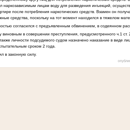
л наркозависимым лицам воду для разведения инъекций, осущест
артире после потребления наркотических средств. Взамен он получ
жные средства, поскольку на тот момент находился в тяжелом ма
ностью согласился с предъявленным обвинением, в содеянном рас
 виновным в совершении преступления, предусмотренного ч.1 ст. 
а также личности подсудимого судом назначено наказание в виде л
испытательным сроком 2 года.
ил в законную силу.
опубли