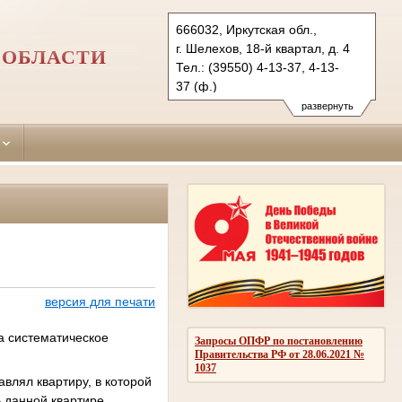
666032, Иркутская обл.,
г. Шелехов, 18-й квартал, д. 4
 ОБЛАСТИ
Тел.: (39550) 4-13-37, 4-13-
37 (ф.)
shelehovsky.irk@sudrf.ru
развернуть
версия для печати
а систематическое
Запросы ОПФР по постановлению
Правительства РФ от 28.06.2021 №
1037
авлял квартиру, в которой
В данной квартире