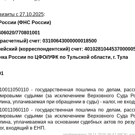
визиты с 27.10.2025
:
России (ФНС России)
06020/770801001
(расчетный) счет: 03100643000000018500
ейский (корреспондентский) счет: 401028104453700000
ка России по ЦФО//УФК по Тульской области, г. Тула
01
10011050110
- государственная пошлина по делам, рас
мировыми судьями (за исключением Верховного Суда Ро
лина, уплачиваемая при обращении в суды) - налог, не вхо
10011060110
- государственная пошлина по делам, рас
мировыми судьями (за исключением Верховного Суда Ро
лина, уплачиваемая на основании судебных актов по рез
лог, входящий в ЕНП.
опубликовано 28.11.2025 06:47 (МСК), из