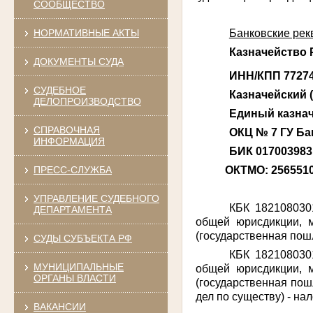
СООБЩЕСТВО
Банковские рек
НОРМАТИВНЫЕ АКТЫ
Казначейство 
ДОКУМЕНТЫ СУДА
ИНН/КПП 77274
СУДЕБНОЕ
Казначейский 
ДЕЛОПРОИЗВОДСТВО
Единый казнач
СПРАВОЧНАЯ
ОКЦ № 7 ГУ Бан
ИНФОРМАЦИЯ
БИК 017003983
ОКТМО: 256551
ПРЕСС-СЛУЖБА
УПРАВЛЕНИЕ СУДЕБНОГО
КБК 182108030
ДЕПАРТАМЕНТА
общей юрисдикции, 
(государственная пош
СУДЫ СУБЪЕКТА РФ
КБК 182108030
МУНИЦИПАЛЬНЫЕ
общей юрисдикции, 
ОРГАНЫ ВЛАСТИ
(государственная пош
дел по существу) - на
ВАКАНСИИ