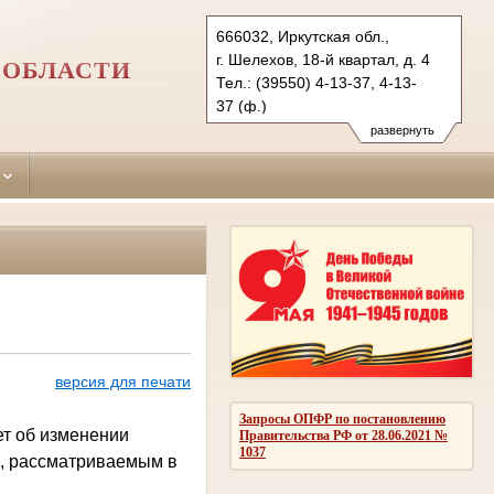
666032, Иркутская обл.,
г. Шелехов, 18-й квартал, д. 4
 ОБЛАСТИ
Тел.: (39550) 4-13-37, 4-13-
37 (ф.)
shelehovsky.irk@sudrf.ru
развернуть
версия для печати
Запросы ОПФР по постановлению
т об изменении
Правительства РФ от 28.06.2021 №
1037
м, рассматриваемым в